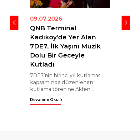
09.07.2026
06.07.20
QNB Terminal
Milli Sp
Kadıköy’de Yer Alan
Önder’d
7DE7, İlk Yaşını Müzik
Türkiye
Dolu Bir Geceyle
Team Akfen
Kutladı
desteklediğ
Önder, Bü
7DE7’nin birinci yıl kutlaması
Atletizm 
Devamını Ok
kapsamında düzenlenen
metre bra
kutlama törenine Akfen
Şampiyonu
Holding Yönetim Kurulu
kategorisi
Devamını Oku
Başkanı Hamdi Akın ve
Terminal Kadıköy Yönetim
Kurulu Başkanı Pelin Akın
Özalp, QNB