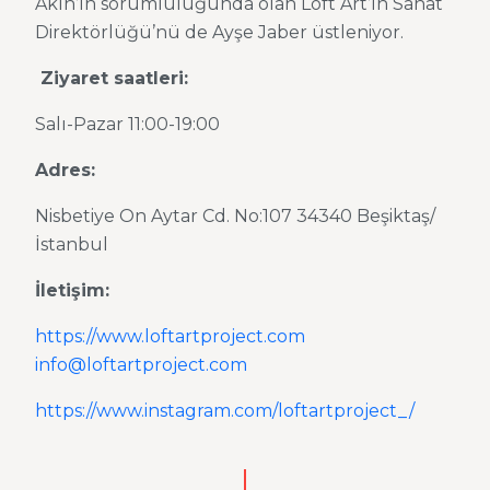
Akın’ın sorumluluğunda olan Loft Art’ın Sanat
Direktörlüğü’nü de Ayşe Jaber üstleniyor.
Ziyaret saatleri:
Salı-Pazar 11:00-19:00
Adres:
Nisbetiye On Aytar Cd. No:107 34340 Beşiktaş/
İstanbul
İletişim:
https://www.loftartproject.com
info@loftartproject.com
https://www.instagram.com/loftartproject_/