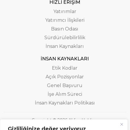
HIZLI ERİŞİM
Yatırımlar
Yatırımcı İlişkileri
Basın Odası
Sürdürülebilirlilik
İnsan Kaynakları
İNSAN KAYNAKLARI
Etik Kodlar
Açık Pozisyonlar
Genel Başvuru
İşe Alım Süreci
İnsan Kaynakları Politikası
Copyright © 2026 Akfen Holding.
Gizliliğinize değer veriyoruz